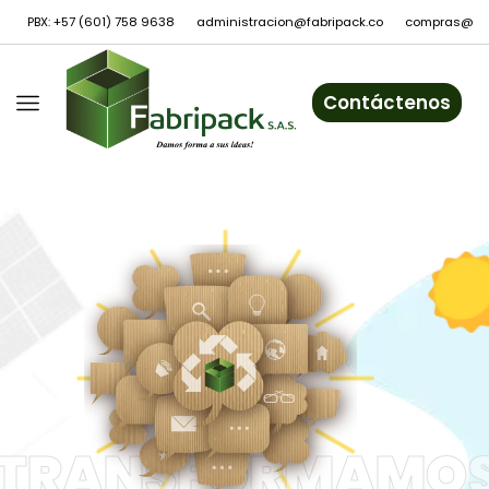
PBX: +57 (601) 758 9638
administracion@fabripack.co
compras@fab
Contáctenos
TRANSFORMAMO