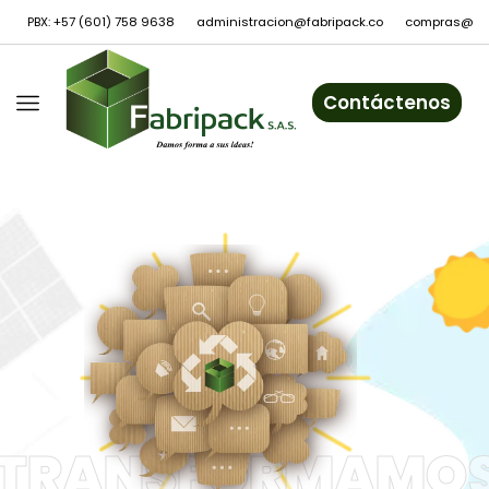
PBX: +57 (601) 758 9638
administracion@fabripack.co
compras@fab
Contáctenos
TRANSFORMAMO