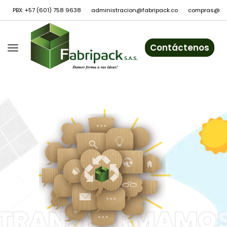
PBX: +57 (601) 758 9638
administracion@fabripack.co
compras@fab
Contáctenos
TRANSFORMAMO