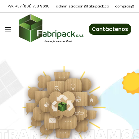
PBX: +57 (601) 758 9638
administracion@fabripack.co
compras@fab
Contáctenos
TRANSFORMAMO