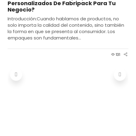
Personalizados De Fabripack Para Tu
Negocio?
Introducción:Cuando hablamos de productos, no
solo importa la calidad del contenido, sino también
la forma en que se presenta al consumidor. Los
empaques son fundamentales...
131
Fa
Ca
Al
Int
des
sol
dur