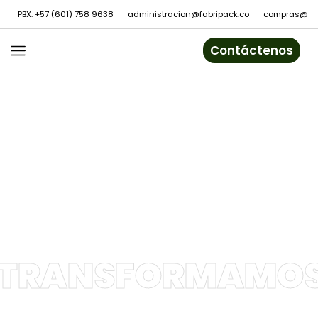
PBX: +57 (601) 758 9638
administracion@fabripack.co
compras@fab
Contáctenos
TRANSFORMAMO