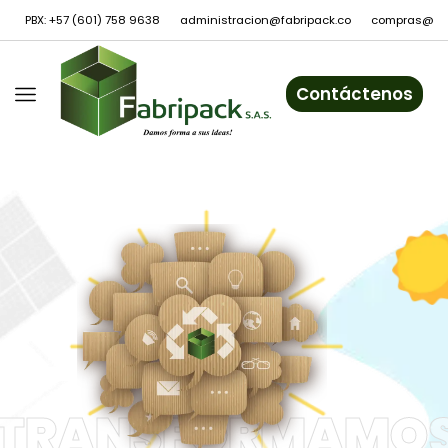
PBX: +57 (601) 758 9638
administracion@fabripack.co
compras@fab
Contáctenos
TRANSFORMAMO