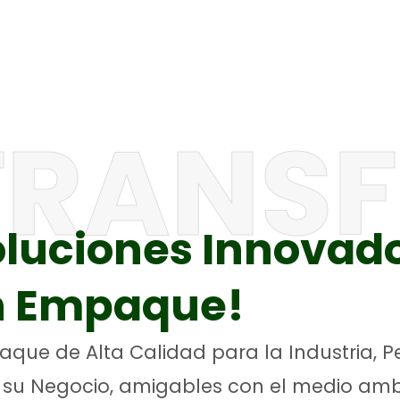
TRANS
oluciones Innovad
n Empaque!
que de Alta Calidad para la Industria, P
 su Negocio, amigables con el medio amb