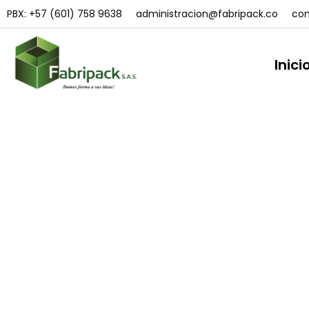
PBX: +57 (601) 758 9638
administracion@fabripack.co
com
Inici