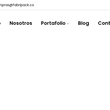
pras@fabripack.co
o
Nosotros
Portafolio
Blog
Con