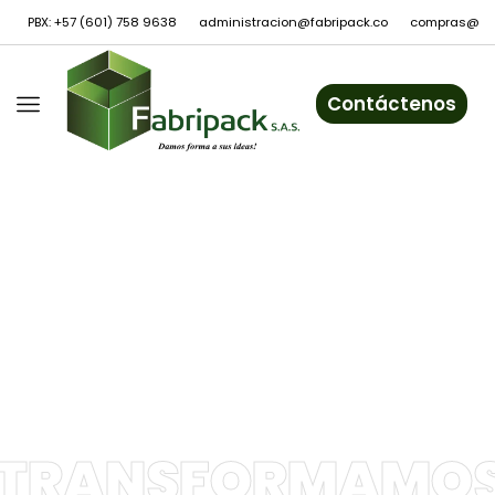
PBX: +57 (601) 758 9638
administracion@fabripack.co
compras@fab
Contáctenos
TRANSFORMAMO